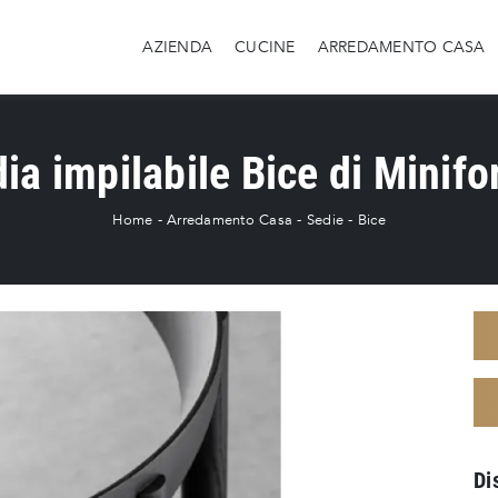
AZIENDA
CUCINE
ARREDAMENTO CASA
ia impilabile Bice di Minif
Home
-
Arredamento Casa
-
Sedie
-
Bice
Di