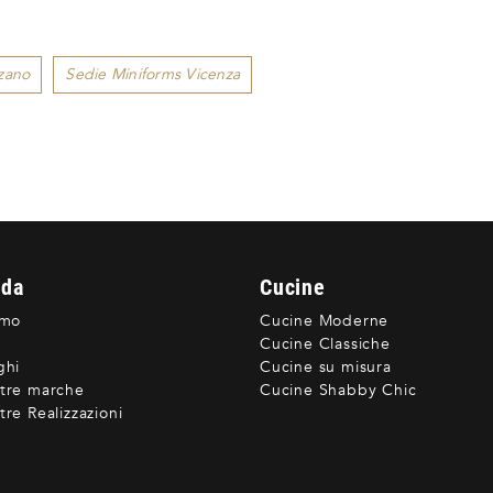
zano
Sedie Miniforms Vicenza
nda
Cucine
amo
Cucine Moderne
Cucine Classiche
ghi
Cucine su misura
tre marche
Cucine Shabby Chic
re Realizzazioni