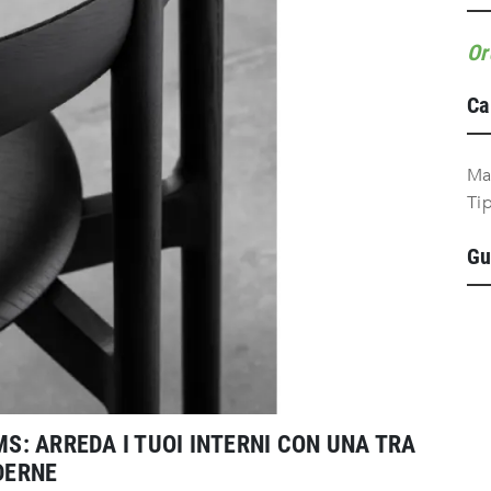
Or
Ca
Ma
Ti
Gu
MS: ARREDA I TUOI INTERNI CON UNA TRA
ODERNE