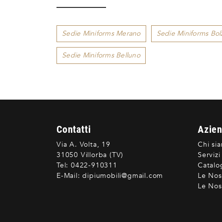
Sedie Miniforms Merano
Sedie Miniforms Bol
Sedie Miniforms Belluno
Contatti
Azie
Via A. Volta, 19
Chi si
31050 Villorba (TV)
Servizi
Tel:
0422-910311
Catalo
E-Mail:
dipiumobili@gmail.com
Le Nos
Le Nost