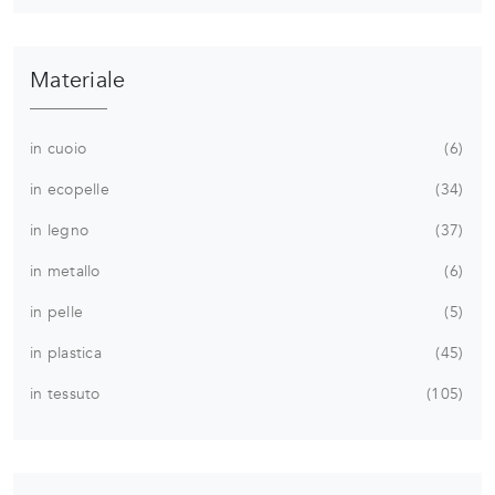
Materiale
in cuoio
6
in ecopelle
34
in legno
37
in metallo
6
in pelle
5
in plastica
45
in tessuto
105