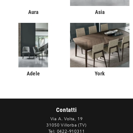
Aura
Asia
Adele
York
Contatti
Via A. Volta, 19
31050 Villorba (TV)
Tel:
0422-910311