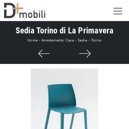
Sedia Torino di La Primavera
Home
-
Arredamento Casa
-
Sedie
-
Torino