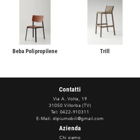
Beba Polipropilene
Trill
Contatti
Via A. Volta, 19
31050 Villorba (TV)
Tel:
0422-910311
E-Mail:
dipiumobili@gmail.com
Azienda
Chi siamo