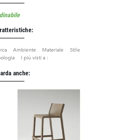
dinabile
ratteristiche:
rca
Ambiente
Materiale
Stile
pologia
I più visti a :
arda anche: