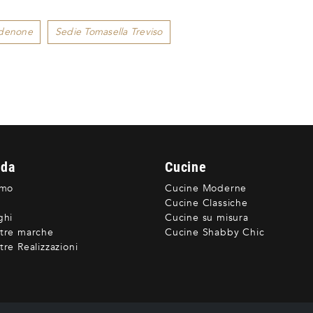
rdenone
Sedie Tomasella Treviso
nda
Cucine
amo
Cucine Moderne
Cucine Classiche
ghi
Cucine su misura
tre marche
Cucine Shabby Chic
re Realizzazioni