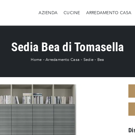
AZIENDA
CUCINE
ARREDAMENTO CASA
Sedia Bea di Tomasella
Home
-
Arredamento Casa
-
Sedie
-
Bea
Di