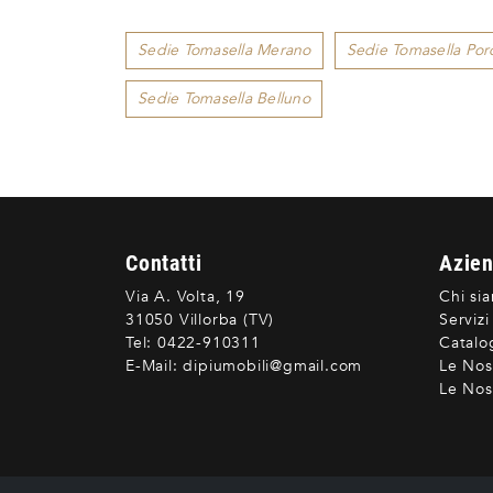
Sedie Tomasella Merano
Sedie Tomasella Po
Sedie Tomasella Belluno
Contatti
Azie
Via A. Volta, 19
Chi si
31050 Villorba (TV)
Servizi
Tel:
0422-910311
Catalo
E-Mail:
dipiumobili@gmail.com
Le Nos
Le Nost