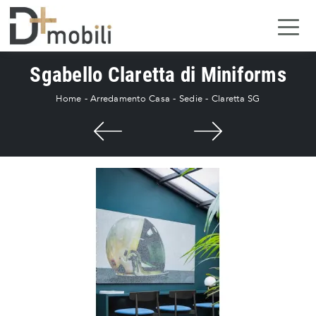
Sgabello Claretta di Miniforms
Home
-
Arredamento Casa
-
Sedie
-
Claretta SG