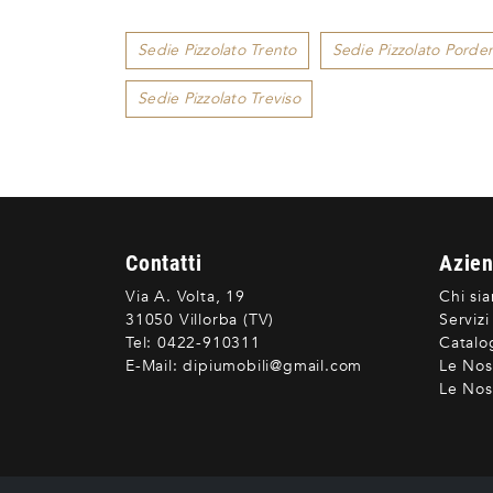
Sedie Pizzolato Trento
Sedie Pizzolato Porde
Sedie Pizzolato Treviso
Contatti
Azie
Via A. Volta, 19
Chi si
31050 Villorba (TV)
Servizi
Tel:
0422-910311
Catalo
E-Mail:
dipiumobili@gmail.com
Le Nos
Le Nost