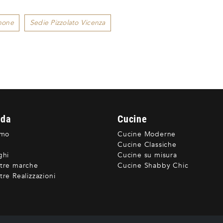
none
Sedie Pizzolato Vicenza
nda
Cucine
amo
Cucine Moderne
Cucine Classiche
ghi
Cucine su misura
tre marche
Cucine Shabby Chic
re Realizzazioni