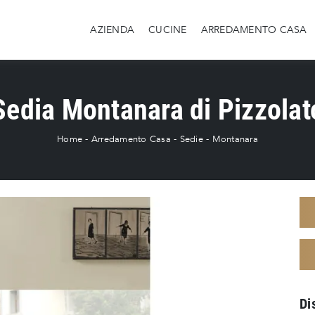
AZIENDA
CUCINE
ARREDAMENTO CASA
Sedia Montanara di Pizzolat
Home
-
Arredamento Casa
-
Sedie
-
Montanara
Di