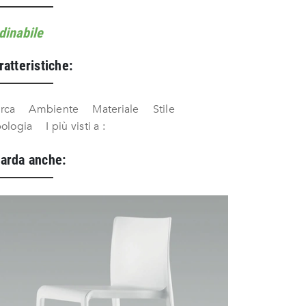
dinabile
ratteristiche:
rca
Ambiente
Materiale
Stile
pologia
I più visti a :
arda anche: