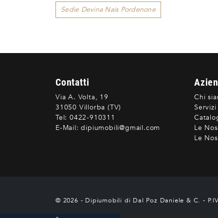
Sedie Devina Nais Pordenone
Contatti
Azie
Via A. Volta, 19
Chi si
31050 Villorba (TV)
Servizi
Tel:
0422-910311
Catalo
E-Mail:
dipiumobili@gmail.com
Le Nos
Le Nost
© 2026 - Dipiumobili di Dal Poz Daniele & C. - P.