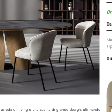
Or
Ca
Ma
Ti
Gu
 arreda un living o una cucina di grande design, ultimando