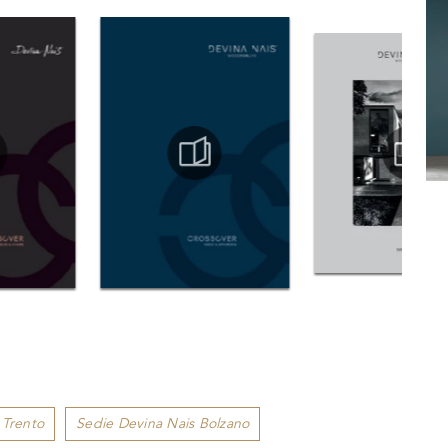
 Trento
Sedie Devina Nais Bolzano