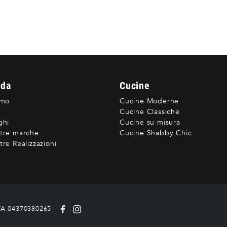
nda
Cucine
amo
Cucine Moderne
Cucine Classiche
ghi
Cucine su misura
tre marche
Cucine Shabby Chic
re Realizzazioni
IVA 04370380265 -