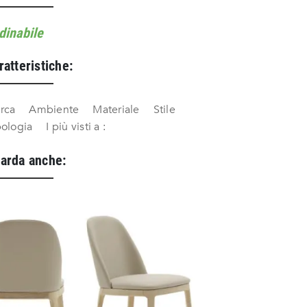
dinabile
ratteristiche:
rca
Ambiente
Materiale
Stile
pologia
I più visti a :
arda anche: