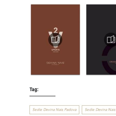
Tag:
Sedie Devina Nais Padova
Sedie Devina Nais