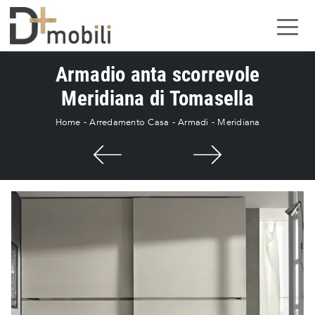
Armadio anta scorrevole
Meridiana di Tomasella
Home
-
Arredamento Casa
-
Armadi
-
Meridiana