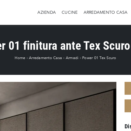
AZIENDA
CUCINE
ARREDAMENTO CASA
 01 finitura ante Tex Scuro
Home
-
Arredamento Casa
-
Armadi
-
Power 01 Tex Scuro
Di