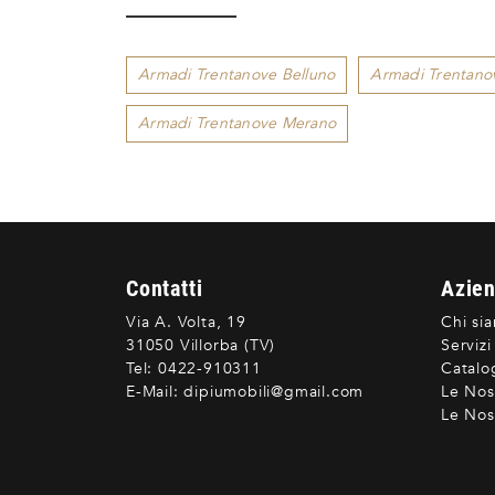
Armadi Trentanove Belluno
Armadi Trentano
Armadi Trentanove Merano
Contatti
Azie
Via A. Volta, 19
Chi si
31050 Villorba (TV)
Servizi
Tel:
0422-910311
Catalo
E-Mail:
dipiumobili@gmail.com
Le Nos
Le Nost