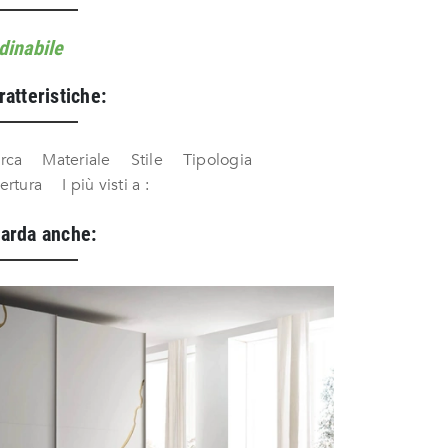
dinabile
ratteristiche:
rca
Materiale
Stile
Tipologia
ertura
I più visti a :
arda anche: