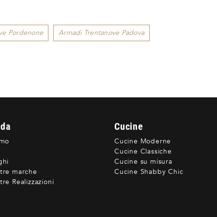
ve Pordenone
Armadi Trentanove Padova
nda
Cucine
amo
Cucine Moderne
Cucine Classiche
ghi
Cucine su misura
tre marche
Cucine Shabby Chic
re Realizzazioni