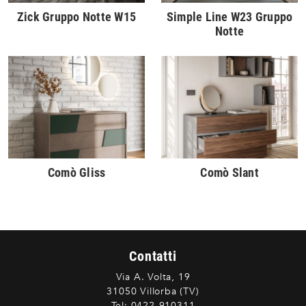
Zick Gruppo Notte W15
Simple Line W23 Gruppo
Notte
Comò Gliss
Comò Slant
Contatti
Via A. Volta, 19
31050 Villorba (TV)
Tel:
0422-910311