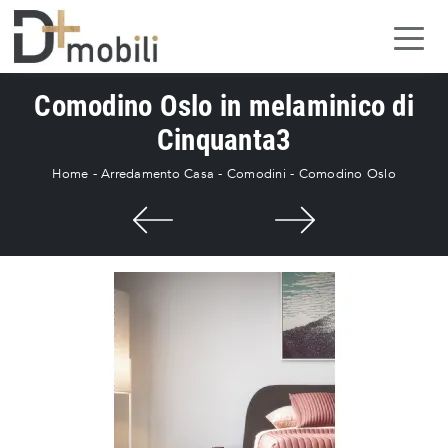
Comodino Oslo in melaminico di
Cinquanta3
Home
-
Arredamento Casa
-
Comodini
-
Comodino Oslo