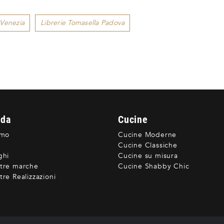
 Venezia
Librerie Tomasella Padova
nda
Cucine
amo
Cucine Moderne
Cucine Classiche
ghi
Cucine su misura
tre marche
Cucine Shabby Chic
re Realizzazioni