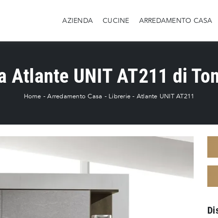
AZIENDA
CUCINE
ARREDAMENTO CASA
ia Atlante UNIT AT211 di To
Home
-
Arredamento Casa
-
Librerie
-
Atlante UNIT AT211
Di