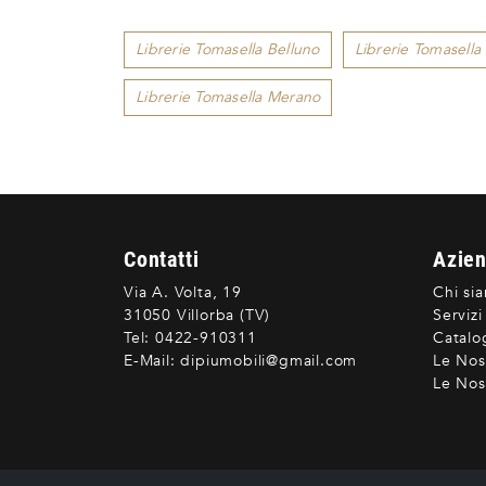
Librerie Tomasella Belluno
Librerie Tomasella
Librerie Tomasella Merano
Contatti
Azie
Via A. Volta, 19
Chi si
31050 Villorba (TV)
Servizi
Tel:
0422-910311
Catalo
E-Mail:
dipiumobili@gmail.com
Le Nos
Le Nost