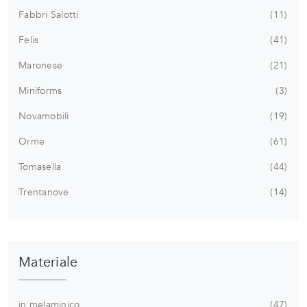
Fabbri Salotti
11
Felis
41
Maronese
21
Miniforms
3
Novamobili
19
Orme
61
Tomasella
44
Trentanove
14
Materiale
in melaminico
47