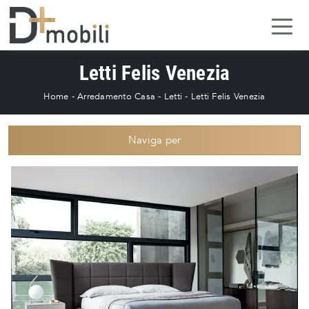
Letti Felis Venezia
Home
-
Arredamento Casa
-
Letti
-
Letti Felis Venezia
Naviga per