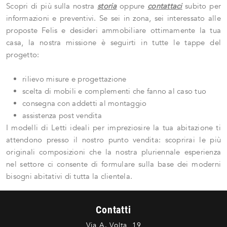
Scopri di più sulla nostra
storia
oppure
contattaci
subito per
informazioni e preventivi. Se sei in zona, sei interessato alle
proposte Felis e desideri ammobiliare ottimamente la tua
casa, la nostra missione è seguirti in tutte le tappe del
progetto:
rilievo misure e progettazione
scelta di mobili e complementi che fanno al caso tuo
consegna con addetti al montaggio
assistenza post vendita
I modelli di Letti ideali per impreziosire la tua abitazione ti
attendono presso il nostro punto vendita: scoprirai le più
originali composizioni che la nostra pluriennale esperienza
nel settore ci consente di formulare sulla base dei moderni
bisogni abitativi di tutta la clientela.
Contatti
Via A. Volta, 19