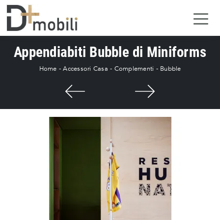
Appendiabiti Bubble di Miniforms
Home
-
Accessori Casa
-
Complementi
-
Bubble