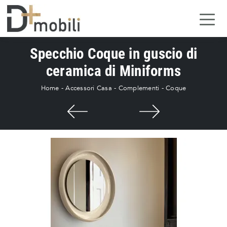
Specchio Coque in guscio di
ceramica di Miniforms
Home
-
Accessori Casa
-
Complementi
-
Coque