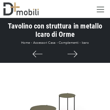
Tavolino con struttura in metallo
Icaro di Orme
Home
-
Accessori Casa
-
Complementi
-
Icaro