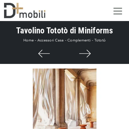
Tavolino Tototò di Miniforms
Home
-
Accessori Casa
-
Complementi
-
Tototò