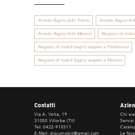
Arredo Bagno Arbi Trento
Arredo Bagno Ar
Arredo Bagno Arbi Merano
Negozio di mobil
Negozio di mobili bagno sospesi a Pordenone
Negozio di mobili bagno sospesi a Merano
Contatti
Azie
Via A. Volta, 19
Chi si
31050 Villorba (TV)
Servizi
Tel:
0422-910311
Catalo
E-Mail:
dipiumobili@gmail.com
Le Nos