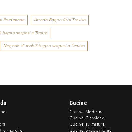
bi Pordenone
Arredo Bagno Arbi Treviso
i bagno sospesi a Trento
Negozio di mobili bagno sospesi a Treviso
nda
Cucine
amo
Cucine Moderne
Cucine Classiche
ghi
Cucine su misura
tre marche
Cucine Shabby Chic