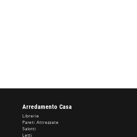
Arredamento Casa
Librerie
Pareti Attrezzate
Salotti
Letti