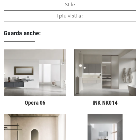
Stile
I più visti a :
Guarda anche:
Opera 06
INK NK014