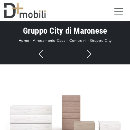
Gruppo City di Maronese
Home
-
Arredamento Casa
-
Comodini
-
Gruppo City