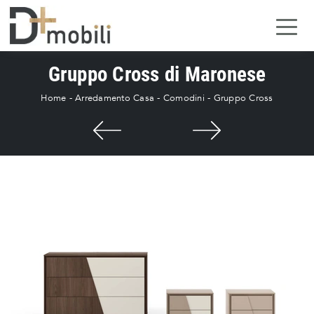
Gruppo Cross di Maronese
Home
-
Arredamento Casa
-
Comodini
-
Gruppo Cross