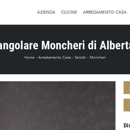
AZIENDA
CUCINE
ARREDAMENTO CASA
angolare Moncheri di Alberta
Home
-
Arredamento Casa
-
Salotti
-
Moncheri
Di