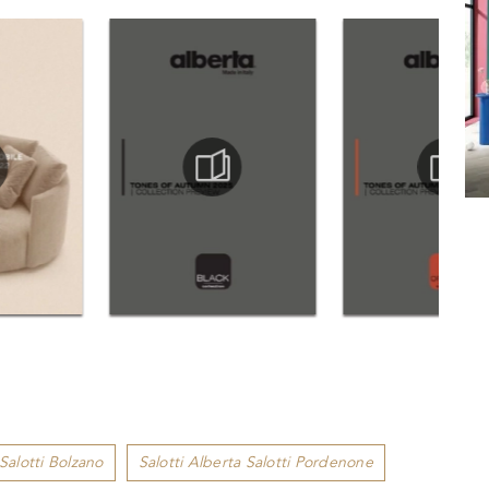
 Salotti Bolzano
Salotti Alberta Salotti Pordenone