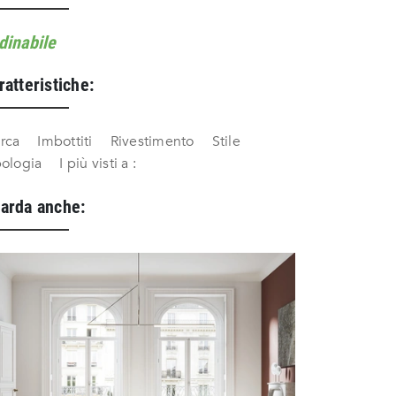
dinabile
ratteristiche:
rca
Imbottiti
Rivestimento
Stile
pologia
I più visti a :
arda anche: