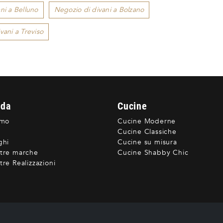
ni a Belluno
Negozio di divani a Bolzano
vani a Treviso
nda
Cucine
amo
Cucine Moderne
Cucine Classiche
ghi
Cucine su misura
tre marche
Cucine Shabby Chic
re Realizzazioni