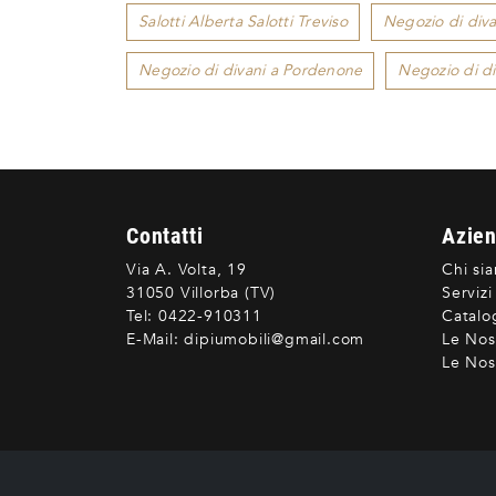
Salotti Alberta Salotti Treviso
Negozio di diva
Negozio di divani a Pordenone
Negozio di di
Contatti
Azie
Via A. Volta, 19
Chi si
31050 Villorba (TV)
Servizi
Tel:
0422-910311
Catalo
E-Mail:
dipiumobili@gmail.com
Le Nos
Le Nost