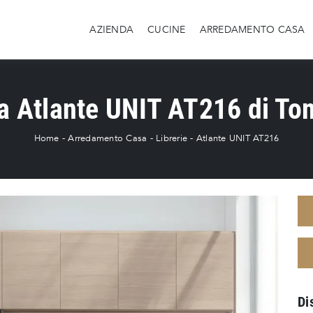
AZIENDA
CUCINE
ARREDAMENTO CASA
ia Atlante UNIT AT216 di To
Home
-
Arredamento Casa
-
Librerie
-
Atlante UNIT AT216
Di