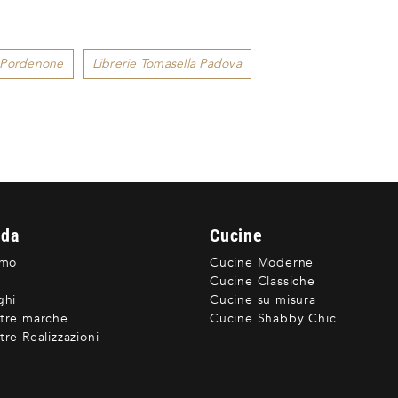
a Pordenone
Librerie Tomasella Padova
nda
Cucine
amo
Cucine Moderne
Cucine Classiche
ghi
Cucine su misura
tre marche
Cucine Shabby Chic
re Realizzazioni