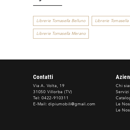
Librerie Tomasella Belluno
Librerie Tomasell
Librerie Tomasella Merano
Contatti
Azie
Via A. Volta, 19
Chi si
31050 Villorba (TV)
Servizi
Tel:
0422-910311
Catalo
E-Mail:
dipiumobili@gmail.com
Le Nos
Le Nost