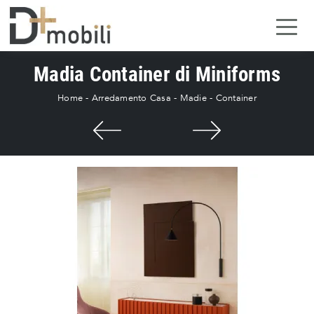
Madia Container di Miniforms
Home
-
Arredamento Casa
-
Madie
-
Container