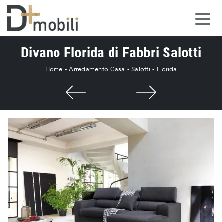
Divano Florida di Fabbri Salotti
Home
-
Arredamento Casa
-
Salotti
-
Florida