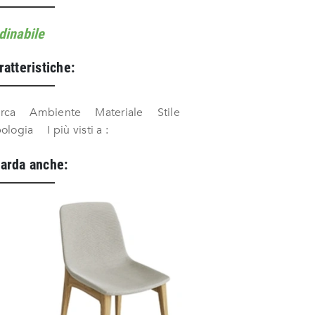
dinabile
ratteristiche:
rca
Ambiente
Materiale
Stile
pologia
I più visti a :
arda anche: