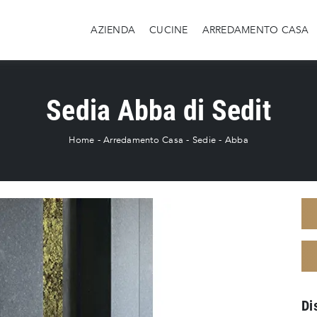
AZIENDA
CUCINE
ARREDAMENTO CASA
Sedia Abba di Sedit
Home
-
Arredamento Casa
-
Sedie
-
Abba
Di