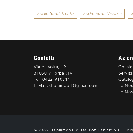
Sedie Sedit Trento
Sedie Sedit Vicenza
S
Contatti
Azie
Via A. Volta, 19
Chi si
31050 Villorba (TV)
Servizi
Tel:
0422-910311
Catalo
E-Mail:
dipiumobili@gmail.com
Le Nos
Le Nost
© 2026 - Dipiumobili di Dal Poz Daniele & C. - P.