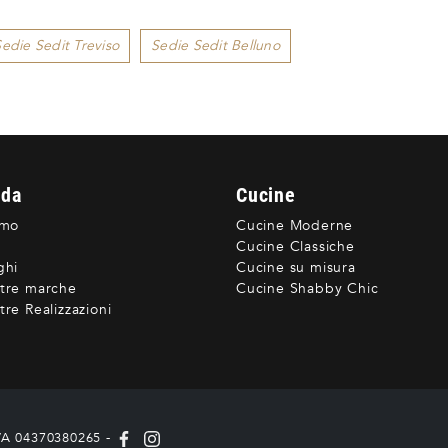
edie Sedit Treviso
Sedie Sedit Belluno
nda
Cucine
amo
Cucine Moderne
Cucine Classiche
ghi
Cucine su misura
tre marche
Cucine Shabby Chic
re Realizzazioni
IVA 04370380265 -