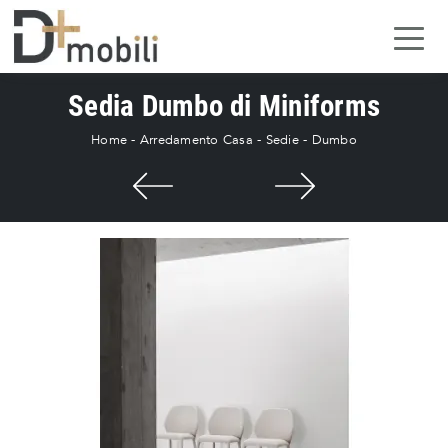
Sedia Dumbo di Miniforms
Home
-
Arredamento Casa
-
Sedie
-
Dumbo