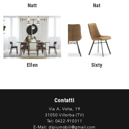
Natt
Nat
Ellen
Sixty
Contatti
Via A. Volta, 19
31050 Villorba (TV)
Tel:
0422-910311
E-Mail:
dipiumobili@gmail.com