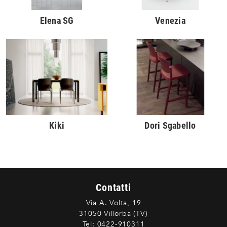
Elena SG
Venezia
Kiki
Dori Sgabello
Contatti
Via A. Volta, 19
31050 Villorba (TV)
Tel:
0422-910311