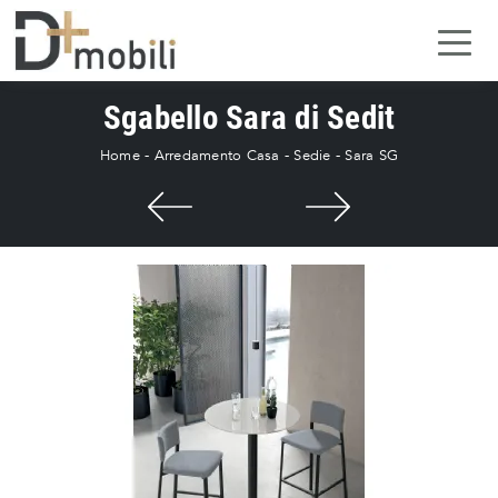
Sgabello Sara di Sedit
Home
-
Arredamento Casa
-
Sedie
-
Sara SG