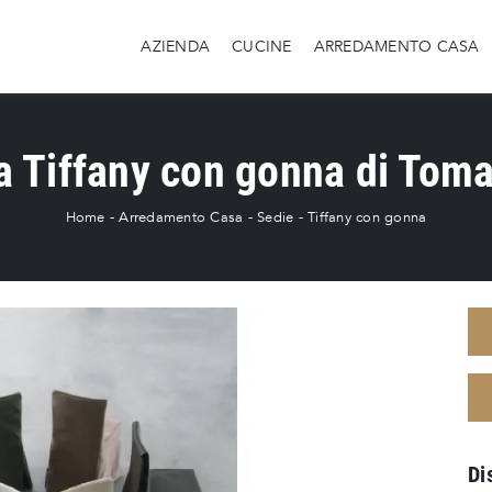
AZIENDA
CUCINE
ARREDAMENTO CASA
a Tiffany con gonna di Toma
Home
-
Arredamento Casa
-
Sedie
-
Tiffany con gonna
Di