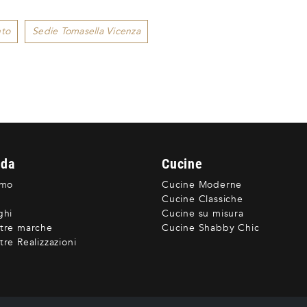
nto
Sedie Tomasella Vicenza
nda
Cucine
amo
Cucine Moderne
Cucine Classiche
ghi
Cucine su misura
tre marche
Cucine Shabby Chic
re Realizzazioni