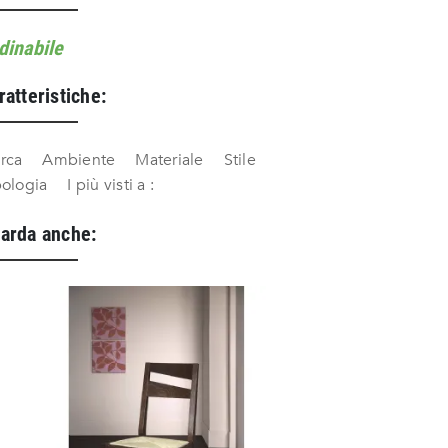
dinabile
ratteristiche:
rca
Ambiente
Materiale
Stile
pologia
I più visti a :
arda anche: