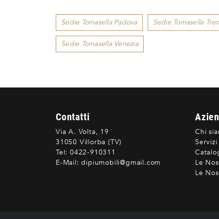
Sedie Tomasella Padova
Sedie Tomasella Tre
Sedie Tomasella Venezia
Contatti
Azie
Via A. Volta, 19
Chi si
31050 Villorba (TV)
Servizi
Tel:
0422-910311
Catalo
E-Mail:
dipiumobili@gmail.com
Le Nos
Le Nost