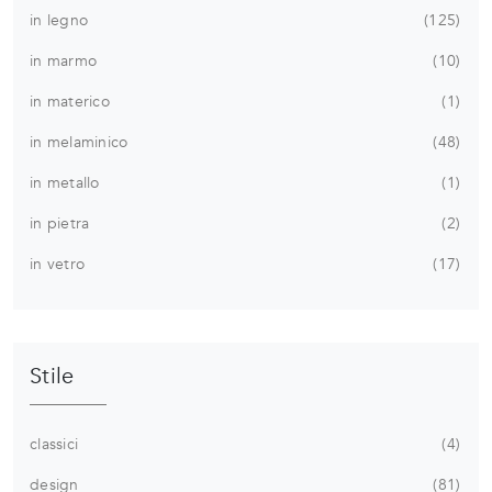
in legno
125
in marmo
10
in materico
1
in melaminico
48
in metallo
1
in pietra
2
in vetro
17
Stile
classici
4
design
81