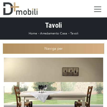
Tavoli
Home
-
Arredamento Casa
-
Tavoli
Naviga per