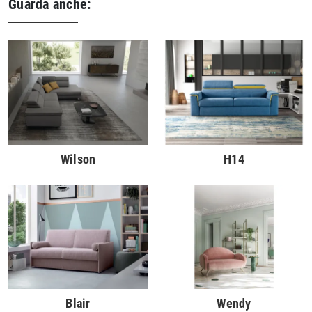
Guarda anche:
Wilson
H14
Blair
Wendy