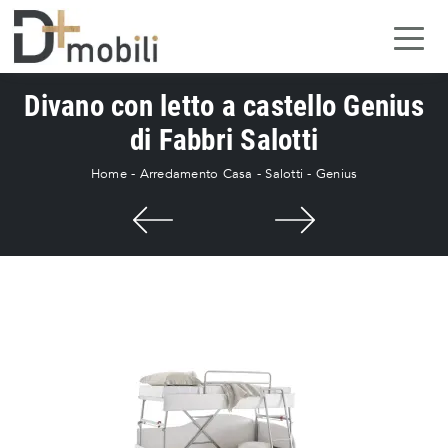
Divano con letto a castello Genius
di Fabbri Salotti
Home
-
Arredamento Casa
-
Salotti
-
Genius