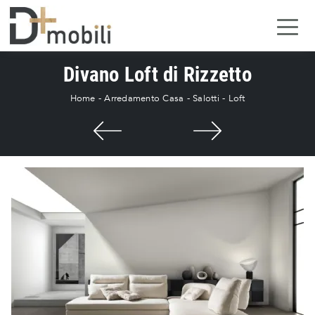
Divano Loft di Rizzetto
Home
-
Arredamento Casa
-
Salotti
-
Loft