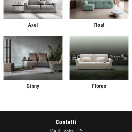
Axel
Float
Ginny
Flores
Contatti
Via A. Volta, 19