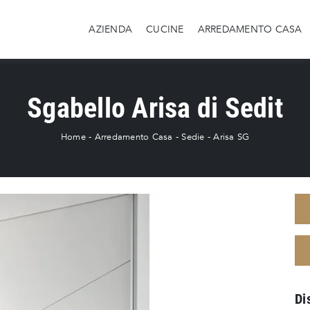
AZIENDA
CUCINE
ARREDAMENTO CASA
Sgabello Arisa di Sedit
Home
-
Arredamento Casa
-
Sedie
-
Arisa SG
Di