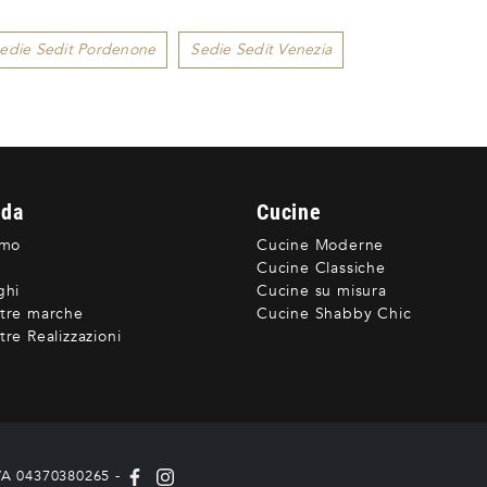
edie Sedit Pordenone
Sedie Sedit Venezia
nda
Cucine
amo
Cucine Moderne
Cucine Classiche
ghi
Cucine su misura
tre marche
Cucine Shabby Chic
re Realizzazioni
IVA 04370380265 -