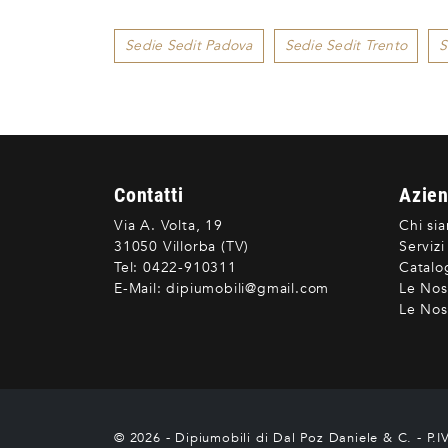
Sedie Sedit Padova
Sedie Sedit Trento
S
Contatti
Azie
Via A. Volta, 19
Chi si
31050 Villorba (TV)
Servizi
Tel:
0422-910311
Catalo
E-Mail:
dipiumobili@gmail.com
Le Nos
Le Nost
© 2026 - Dipiumobili di Dal Poz Daniele & C. - P.