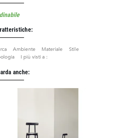
dinabile
ratteristiche:
rca
Ambiente
Materiale
Stile
pologia
I più visti a :
arda anche: