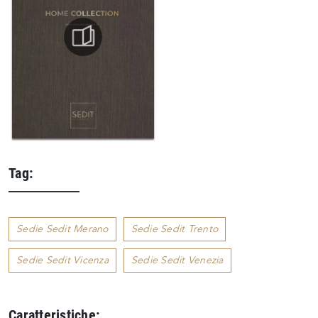
Tag:
Sedie Sedit Merano
Sedie Sedit Trento
Sedie Sedit Vicenza
Sedie Sedit Venezia
Caratteristiche: