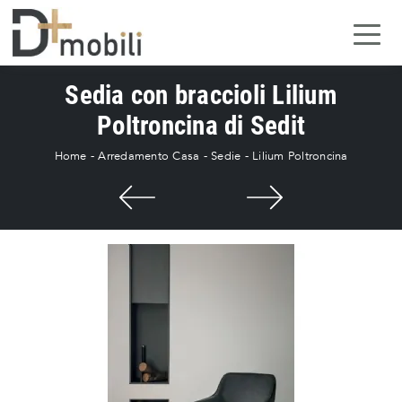
Sedia con braccioli Lilium
Poltroncina di Sedit
Home
-
Arredamento Casa
-
Sedie
-
Lilium Poltroncina