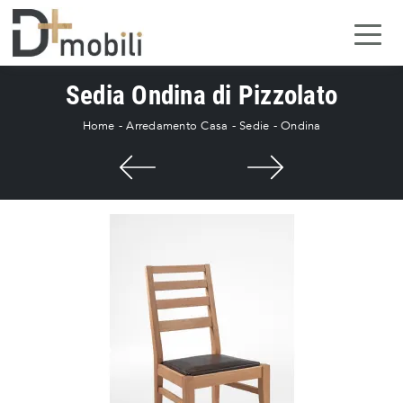
Sedia Ondina di Pizzolato
Home
-
Arredamento Casa
-
Sedie
-
Ondina