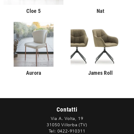
Cloe 5
Nat
Aurora
James Roll
Contatti
Via A. Volta, 19
31050 Villorba (TV)
Tel:
0422-910311