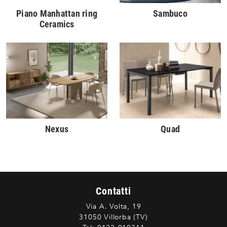
Piano Manhattan ring
Sambuco
Ceramics
Nexus
Quad
Contatti
Via A. Volta, 19
31050 Villorba (TV)