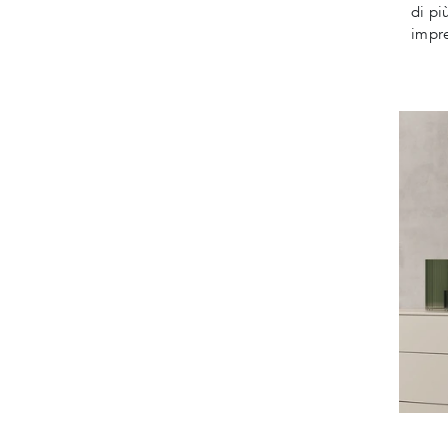
di pi
impre