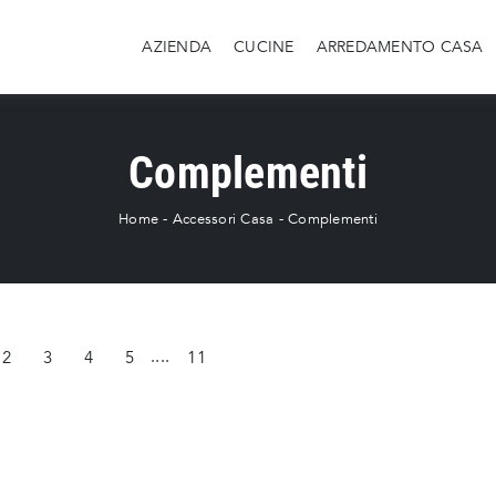
AZIENDA
CUCINE
ARREDAMENTO CASA
Complementi
Home
-
Accessori Casa
-
Complementi
2
3
4
5
....
11