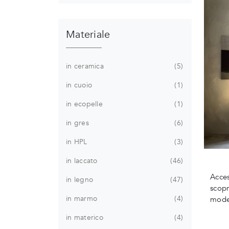
Materiale
in ceramica
5
in cuoio
1
in ecopelle
1
in gres
6
in HPL
3
in laccato
46
Acce
in legno
47
scopr
in marmo
4
mode
in materico
4