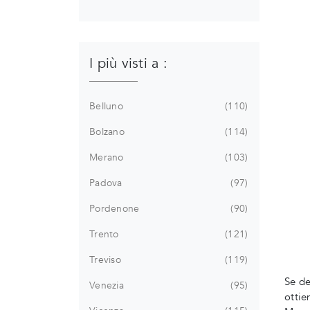
I più visti a :
Belluno
110
Bolzano
114
Merano
103
Padova
97
Pordenone
90
Trento
121
Treviso
119
Se de
Venezia
95
ottie