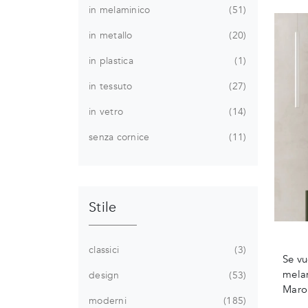
in melaminico
51
in metallo
20
in plastica
1
in tessuto
27
in vetro
14
senza cornice
11
Stile
classici
3
Se vu
melam
design
53
Maro
moderni
185