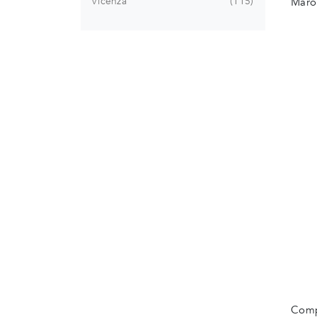
Vicenza
115
Maro
Compl