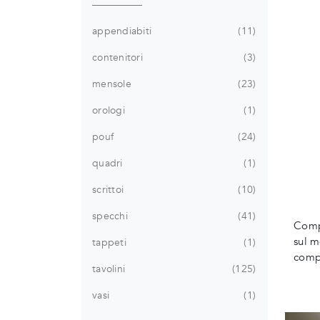
appendiabiti
11
contenitori
3
mensole
23
orologi
1
pouf
24
quadri
1
scrittoi
10
specchi
41
Compl
sul m
tappeti
1
compl
tavolini
125
vasi
1