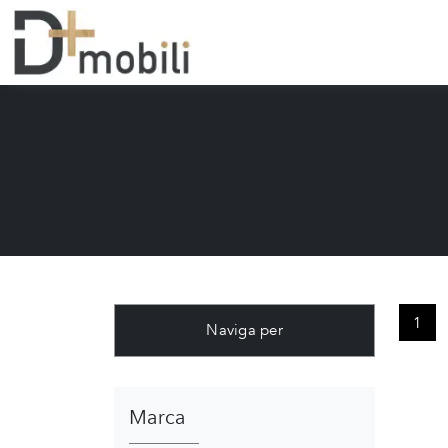
1
Naviga per
Marca