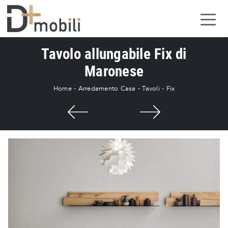
Tavolo allungabile Fix di
Maronese
Home
-
Arredamento Casa
-
Tavoli
-
Fix