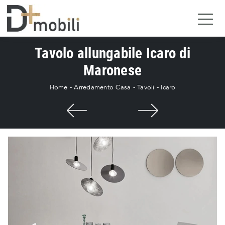
Tavolo allungabile Icaro di
Maronese
Home
-
Arredamento Casa
-
Tavoli
-
Icaro