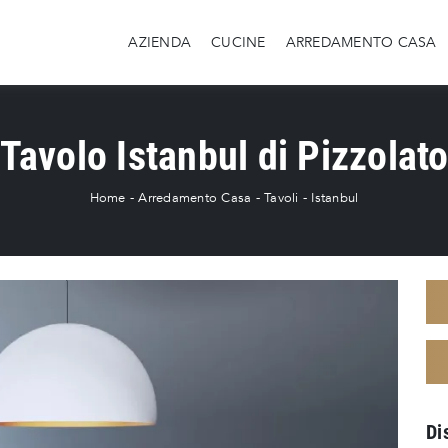
AZIENDA
CUCINE
ARREDAMENTO CASA
Tavolo Istanbul di Pizzolat
Home
-
Arredamento Casa
-
Tavoli
-
Istanbul
Di