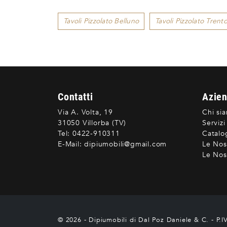
Tavoli Pizzolato Belluno
Tavoli Pizzolato Trent
Contatti
Azie
Via A. Volta, 19
Chi si
31050 Villorba (TV)
Servizi
Tel:
0422-910311
Catalo
E-Mail:
dipiumobili@gmail.com
Le Nos
Le Nost
© 2026 - Dipiumobili di Dal Poz Daniele & C. - P.