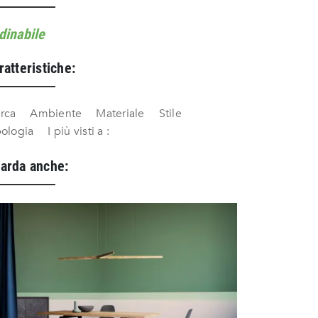
dinabile
ratteristiche:
rca
Ambiente
Materiale
Stile
pologia
I più visti a :
arda anche: