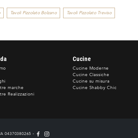
o
Tavoli Pizzolato Bolzano
Tavoli Pizzolato Treviso
nda
Cucine
amo
Cucine Moderne
Cucine Classiche
ghi
Cucine su misura
tre marche
Cucine Shabby Chic
re Realizzazioni
IVA 04370380265 -