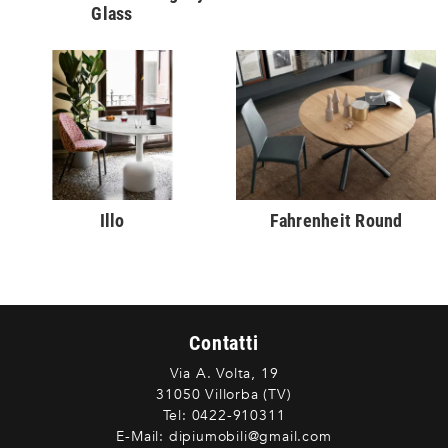
Glass
Illo
Fahrenheit Round
Contatti
Via A. Volta, 19
31050 Villorba (TV)
Tel:
0422-910311
E-Mail:
dipiumobili@gmail.com